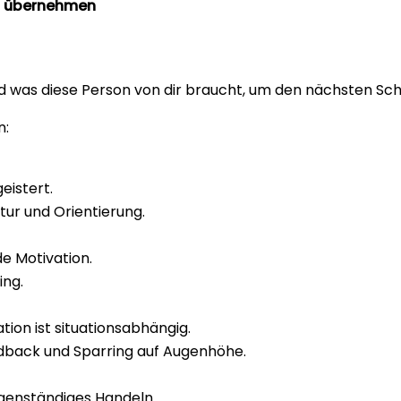
zu übernehmen
nd was diese Person von dir braucht, um den nächsten Schr
n:
eistert.
tur und Orientierung.
e Motivation.
ing.
ion ist situationsabhängig.
dback und Sparring auf Augenhöhe.
genständiges Handeln.